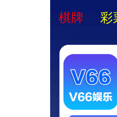
首页
SHOUYE