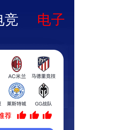
党群建设
ANGQUNJIANSHE