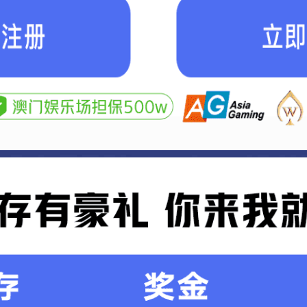
欢迎访问亿德体育网站
时间：2017-08-08 14:19
来源：亿德体育