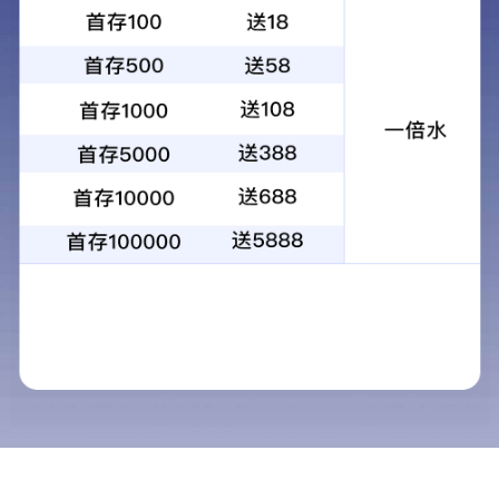
企业文化
QIYEWENHUA
探秘清
时
在春意盎然的季节里，我们迎来了第
32
生们，来到第七自来水厂开启了一段探访水之
深刻体验了节约用水的重要性。
讲解员首先带领大家进入
沙盘展厅
参观
，
随后大家来到
生产工艺现场参观水处理
工艺流