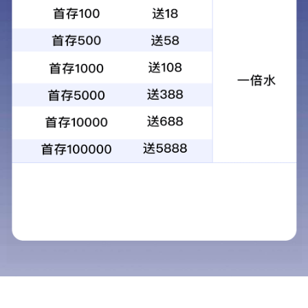
企业文化
QIYEWENHUA
“爱心传递希望 
时
在五四青年节来临之际，
通用水务
团委组
之家筹集相应物资，让孩子们能在书香和玩具
活动发起后，通过内部宣传、倡议书发放
愿意参与这样的公益活动，通过自己的微薄之
本次募捐活动共募集玩具
90
件、文具
46